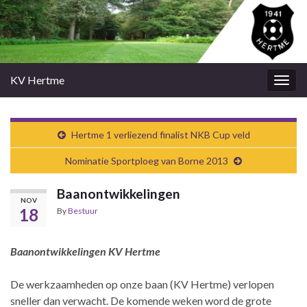
KV Hertme
Togg
navig
Hertme 1 verliezend finalist NKB Cup veld
Nominatie Sportploeg van Borne 2013
Baanontwikkelingen
NOV
18
By
Bestuur
Baanontwikkelingen KV Hertme
De werkzaamheden op onze baan (KV Hertme) verlopen
sneller dan verwacht. De komende weken word de grote