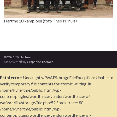
Hertme 10 kampioen (foto Theo Nijhuis)
© 2026 KV Hertme.
Made with
by
Graphene Themes
.
Fatal error
: Uncaught wfWAFStorageFileException: Unable to
verify temporary file contents for atomic writing. in
/home/kvhertme/public_html/wp-
content/plugins/wordfence/vendor/wordfence/wf-
waf/src/lib/storage/file.php:52 Stack trace: #0
/home/kvhertme/public_html/wp-
content/plugins/wordfence/vendor/wordfence/wf-