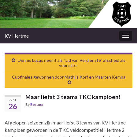
KV Hertme
Togg
navig
Dennis Lucas neemt als “Lid van Verdienste” afscheid als
voorzitter
Cupfinales gewonnen door Mathijs Korf en Maarten Kemna
Maar liefst 3 teams TKC kampioen!
APR
26
By
Bestuur
Afgelopen seizoen zijn maar liefst 3 teams van KV Hertme
kampioen geworden in de TKC veldcompetitie! Hertme 2