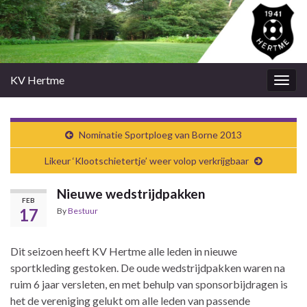
KV Hertme
Togg
navig
Nominatie Sportploeg van Borne 2013
Likeur ‘Klootschietertje’ weer volop verkrijgbaar
Nieuwe wedstrijdpakken
FEB
17
By
Bestuur
Dit seizoen heeft KV Hertme alle leden in nieuwe
sportkleding gestoken. De oude wedstrijdpakken waren na
ruim 6 jaar versleten, en met behulp van sponsorbijdragen is
het de vereniging gelukt om alle leden van passende