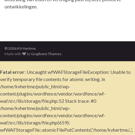
ontwikkelingen.
© 2026 KV Hertme.
Made with
by
Graphene Themes
.
Fatal error
: Uncaught wfWAFStorageFileException: Unable to
verify temporary file contents for atomic writing. in
/home/kvhertme/public_html/wp-
content/plugins/wordfence/vendor/wordfence/wf-
waf/src/lib/storage/file.php:52 Stack trace: #0
/home/kvhertme/public_html/wp-
content/plugins/wordfence/vendor/wordfence/wf-
waf/src/lib/storage/file.php(659):
wfWAFStorageFile::atomicFilePutContents('/home/kvhertme/...',