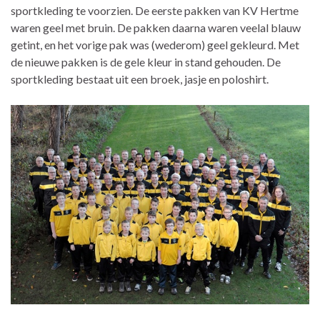
sportkleding te voorzien. De eerste pakken van KV Hertme
waren geel met bruin. De pakken daarna waren veelal blauw
getint, en het vorige pak was (wederom) geel gekleurd. Met
de nieuwe pakken is de gele kleur in stand gehouden. De
sportkleding bestaat uit een broek, jasje en poloshirt.